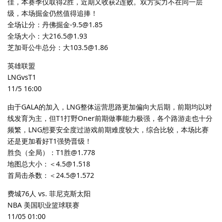
佳，本赛季仅取得2胜，近期又收获2连败。双方实力不在同一层
级，本场掘金仍然值得追捧！
全场让分：丹佛掘金-9.5@1.85
全场大小：大216.5@1.93
芝加哥公牛总分：大103.5@1.86
英雄联盟
LNGvsT1
11/5 16:00
由于GALA的加入，LNG整体运营思路更加偏向大后期，前期均以对
线发育为主，但T1打野Oner前期做事能力极强，各个路游走也十分
频繁，LNG想要安全度过游戏前期难度较大，综合比较，本场比赛
还是更加看好T1强势晋级！
胜负（全局）：T1胜@1.778
地图总大小：＜4.5@1.518
首局击杀数：＜24.5@1.572
费城76人 vs. 菲尼克斯太阳
NBA 美国职业篮球联赛
11/05 01:00