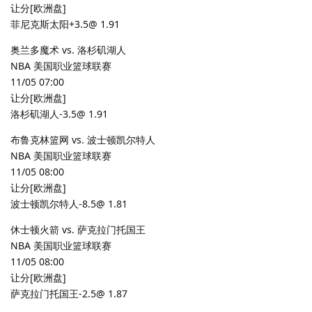
让分[欧洲盘]
菲尼克斯太阳+3.5@ 1.91
奥兰多魔术 vs. 洛杉矶湖人
NBA 美国职业篮球联赛
11/05 07:00
让分[欧洲盘]
洛杉矶湖人-3.5@ 1.91
布鲁克林篮网 vs. 波士顿凯尔特人
NBA 美国职业篮球联赛
11/05 08:00
让分[欧洲盘]
波士顿凯尔特人-8.5@ 1.81
休士顿火箭 vs. 萨克拉门托国王
NBA 美国职业篮球联赛
11/05 08:00
让分[欧洲盘]
萨克拉门托国王-2.5@ 1.87