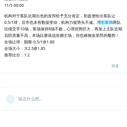
11/5 00:00
机构对于客队近期出色的发挥给予充分肯定，初盘便给出客队让
0.5/1球，后市也未有数据变动，机构力挺势头不减。
博彩新闻
两队
往绩交手10场，客场保持8场不败，心理优势巨大，再加上主队近期
后防质量不高，本场比赛虽说坐拥主场，但也难挽洛里昂的颓势！
全场让球：朗斯-0.5/1@1.88
全场大小：大2.5@1.85
推荐比分：1:2
回复
说点什么吧...