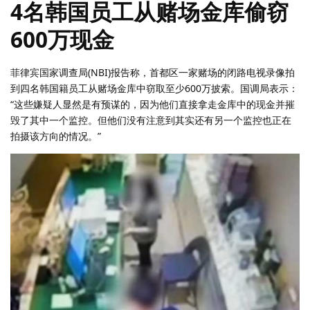
4名韩国员工从赌场金库偷窃
600万现金
菲律宾国家调查局(NBI)报告称，首都区一家赌场的闭路电视录像拍
到四名韩国籍员工从赌场金库中窃取至少600万披索。国调局表示：
“这些嫌疑人显然是有预谋的，因为他们直接拿走金库中的现金并摧
毁了其中一个监控。但他们没有注意到其实还有另一个监控也正在
拍摄该方向的情况。”