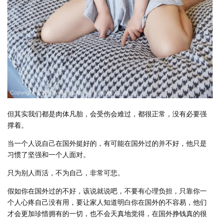
但其实我们都是肉体凡胎，会受伤会难过，都很正常，没有必要强
撑着。
当一个人说自己在国外挺好的，有可能在国外过的并不好，他只是
习惯了坚强和一个人面对。
只为别人而活，不为自己，非常可悲。
假如你在国外过的不好，该说就说吧，不要有心理负担，只靠你一
个人心疼自己没有用，要让家人知道明白你在国外的不容易，他们
才会更加珍惜拥有的一切，也不会天真地觉得，在国外挣钱真的很