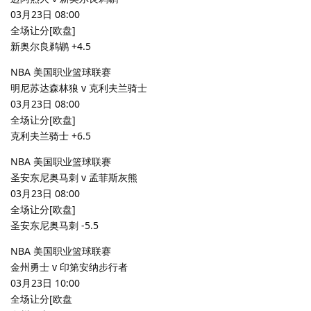
03月23日 08:00
全场让分[欧盘]
新奥尔良鹈鹕 +4.5
NBA 美国职业篮球联赛
明尼苏达森林狼 v 克利夫兰骑士
03月23日 08:00
全场让分[欧盘]
克利夫兰骑士 +6.5
NBA 美国职业篮球联赛
圣安东尼奥马刺 v 孟菲斯灰熊
03月23日 08:00
全场让分[欧盘]
圣安东尼奥马刺 -5.5
NBA 美国职业篮球联赛
金州勇士 v 印第安纳步行者
03月23日 10:00
全场让分[欧盘