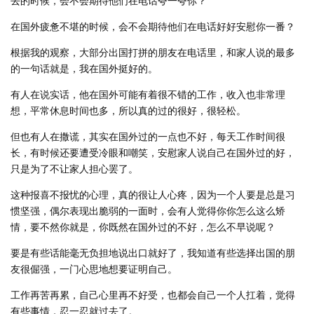
去的时候，会不会期待他们在电话夸一夸你？
在国外疲惫不堪的时候，会不会期待他们在电话好好安慰你一番？
根据我的观察，大部分出国打拼的朋友在电话里，和家人说的最多
的一句话就是，我在国外挺好的。
有人在说实话，他在国外可能有着很不错的工作，收入也非常理
想，平常休息时间也多，所以真的过的很好，很轻松。
但也有人在撒谎，其实在国外过的一点也不好，每天工作时间很
长，有时候还要遭受冷眼和嘲笑，安慰家人说自己在国外过的好，
只是为了不让家人担心罢了。
这种报喜不报忧的心理，真的很让人心疼，因为一个人要是总是习
惯坚强，偶尔表现出脆弱的一面时，会有人觉得你你怎么这么矫
情，要不然你就是，你既然在国外过的不好，怎么不早说呢？
要是有些话能毫无负担地说出口就好了，我知道有些选择出国的朋
友很倔强，一门心思地想要证明自己。
工作再苦再累，自己心里再不好受，也都会自己一个人扛着，觉得
有些事情，忍一忍就过去了。