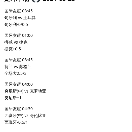
国际友谊 03:45
匈牙利 vs 土耳其
匈牙利-0/0.5
国际友谊 01:00
挪威 vs 捷克
捷克+0.5
国际友谊 03:45
荷兰 vs 苏格兰
全场大2.5/3
国际友谊 04:00
突尼斯(中) vs 克罗地亚
突尼斯+1
国际友谊 04:30
西班牙(中) vs 哥伦比亚
西班牙-0.5/1