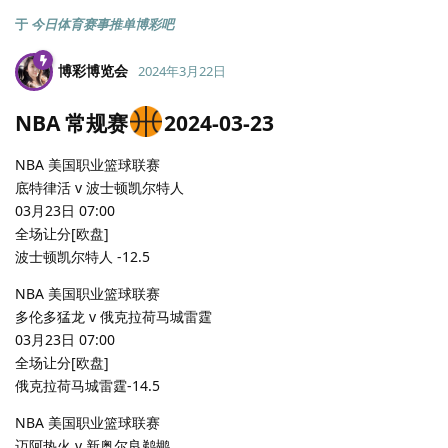
于
今日体育赛事推单博彩吧
博彩博览会
2024年3月22日
NBA 常规赛
2024-03-23
NBA 美国职业篮球联赛
底特律活 v 波士顿凯尔特人
03月23日 07:00
全场让分[欧盘]
波士顿凯尔特人 -12.5
NBA 美国职业篮球联赛
多伦多猛龙 v 俄克拉荷马城雷霆
03月23日 07:00
全场让分[欧盘]
俄克拉荷马城雷霆-14.5
NBA 美国职业篮球联赛
迈阿热火 v 新奥尔良鹈鹕