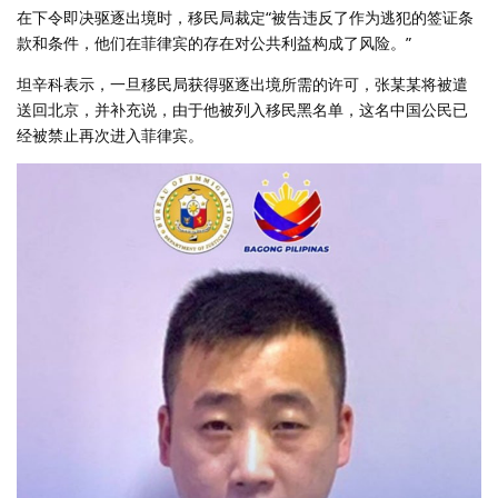
在下令即决驱逐出境时，移民局裁定“被告违反了作为逃犯的签证条
款和条件，他们在菲律宾的存在对公共利益构成了风险。”
坦辛科表示，一旦移民局获得驱逐出境所需的许可，张某某将被遣
送回北京，并补充说，由于他被列入移民黑名单，这名中国公民已
经被禁止再次进入菲律宾。