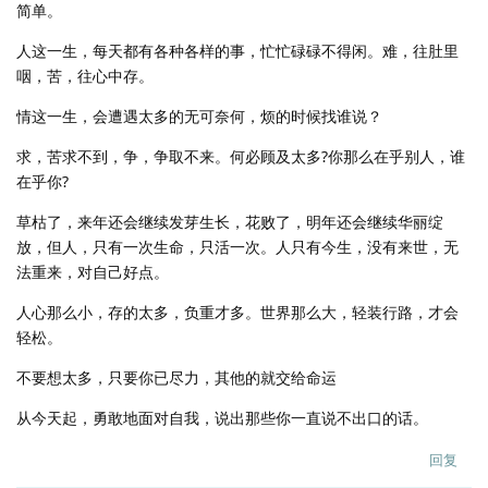
简单。
人这一生，每天都有各种各样的事，忙忙碌碌不得闲。难，往肚里
咽，苦，往心中存。
情这一生，会遭遇太多的无可奈何，烦的时候找谁说？
求，苦求不到，争，争取不来。何必顾及太多?你那么在乎别人，谁
在乎你?
草枯了，来年还会继续发芽生长，花败了，明年还会继续华丽绽
放，但人，只有一次生命，只活一次。人只有今生，没有来世，无
法重来，对自己好点。
人心那么小，存的太多，负重才多。世界那么大，轻装行路，才会
轻松。
不要想太多，只要你已尽力，其他的就交给命运
从今天起，勇敢地面对自我，说出那些你一直说不出口的话。
回复