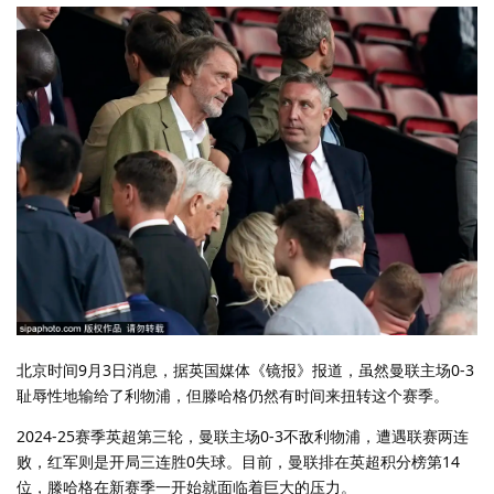
北京时间9月3日消息，据英国媒体《镜报》报道，虽然曼联主场0-3
耻辱性地输给了利物浦，但滕哈格仍然有时间来扭转这个赛季。
2024-25赛季英超第三轮，曼联主场0-3不敌利物浦，遭遇联赛两连
败，红军则是开局三连胜0失球。目前，曼联排在英超积分榜第14
位，滕哈格在新赛季一开始就面临着巨大的压力。