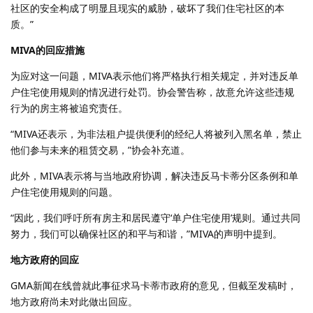
社区的安全构成了明显且现实的威胁，破坏了我们住宅社区的本
质。”
MIVA的回应措施
为应对这一问题，MIVA表示他们将严格执行相关规定，并对违反单
户住宅使用规则的情况进行处罚。协会警告称，故意允许这些违规
行为的房主将被追究责任。
“MIVA还表示，为非法租户提供便利的经纪人将被列入黑名单，禁止
他们参与未来的租赁交易，”协会补充道。
此外，MIVA表示将与当地政府协调，解决违反马卡蒂分区条例和单
户住宅使用规则的问题。
“因此，我们呼吁所有房主和居民遵守‘单户住宅使用’规则。通过共同
努力，我们可以确保社区的和平与和谐，”MIVA的声明中提到。
地方政府的回应
GMA新闻在线曾就此事征求马卡蒂市政府的意见，但截至发稿时，
地方政府尚未对此做出回应。