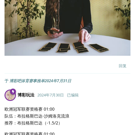
回复
于
博彩吧体育赛事推单2024年7月31日
博彩玩法
2024年7月30日
已编辑
欧洲冠军联赛资格赛 01:00
队伍：布拉格斯巴达-沙姆洛克流浪
推荐：布拉格斯巴达（-1.5/2）
欧洲冠军联赛资格赛 01:00