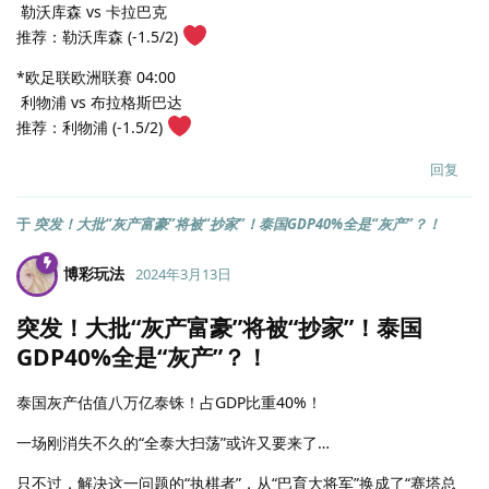
勒沃库森 vs 卡拉巴克
推荐：勒沃库森 (-1.5/2)
*欧足联欧洲联赛 04:00
利物浦 vs 布拉格斯巴达
推荐：利物浦 (-1.5/2)
回复
于
突发！大批“灰产富豪”将被“抄家”！泰国GDP40%全是“灰产”？！
博彩玩法
2024年3月13日
突发！大批“灰产富豪”将被“抄家”！泰国
GDP40%全是“灰产”？！
泰国灰产估值八万亿泰铢！占GDP比重40%！
一场刚消失不久的“全泰大扫荡”或许又要来了…
只不过，解决这一问题的“执棋者”，从“巴育大将军”换成了“赛塔总