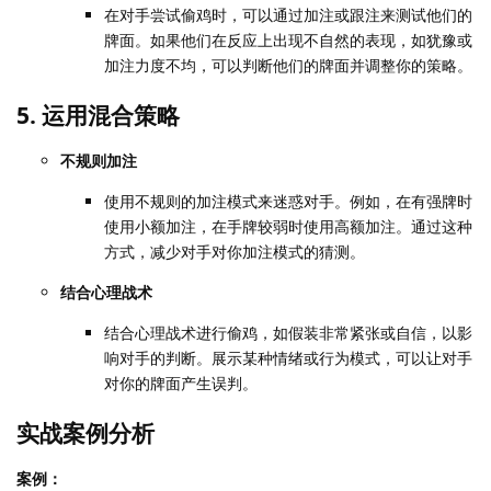
在对手尝试偷鸡时，可以通过加注或跟注来测试他们的
牌面。如果他们在反应上出现不自然的表现，如犹豫或
加注力度不均，可以判断他们的牌面并调整你的策略。
5.
运用混合策略
不规则加注
使用不规则的加注模式来迷惑对手。例如，在有强牌时
使用小额加注，在手牌较弱时使用高额加注。通过这种
方式，减少对手对你加注模式的猜测。
结合心理战术
结合心理战术进行偷鸡，如假装非常紧张或自信，以影
响对手的判断。展示某种情绪或行为模式，可以让对手
对你的牌面产生误判。
实战案例分析
案例：