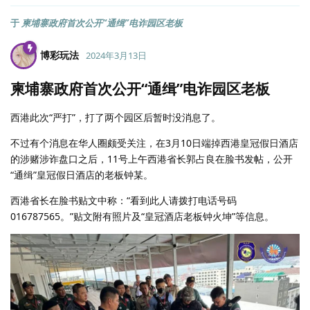
于
柬埔寨政府首次公开“通缉”电诈园区老板
博彩玩法
2024年3月13日
柬埔寨政府首次公开“通缉”电诈园区老板
西港此次“严打”，打了两个园区后暂时没消息了。
不过有个消息在华人圈颇受关注，在3月10日端掉西港皇冠假日酒店
的涉赌涉诈盘口之后，11号上午西港省长郭占良在脸书发帖，公开
“通缉”皇冠假日酒店的老板钟某。
西港省长在脸书贴文中称：“看到此人请拨打电话号码
016787565。”贴文附有照片及“皇冠酒店老板钟火坤”等信息。