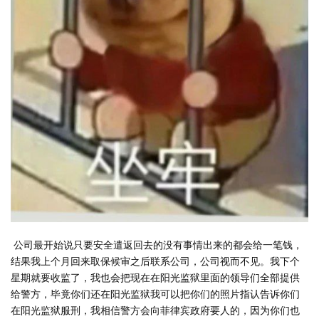
公司最开始说只要安全遣返回去的没有事情出来的都会给一笔钱，
结果我上个月回来取保候审之后联系公司，公司视而不见。我下个
星期就要收监了，我也会把现在在阳光监狱里面的领导们全部提供
给警方，毕竟你们还在阳光监狱我可以把你们的照片指认告诉你们
在阳光监狱服刑，我相信警方会向菲律宾政府要人的，因为你们也