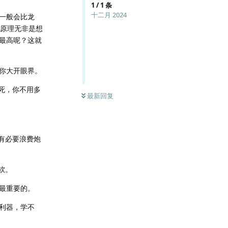
1
/
1
条
十二月 2024
一般会比龙
个原理无非是想
最高呢？这就
你大开眼界。
死，你不用多
最新回复
有必要浪费炮
软。
是最重要的。
利器，学不