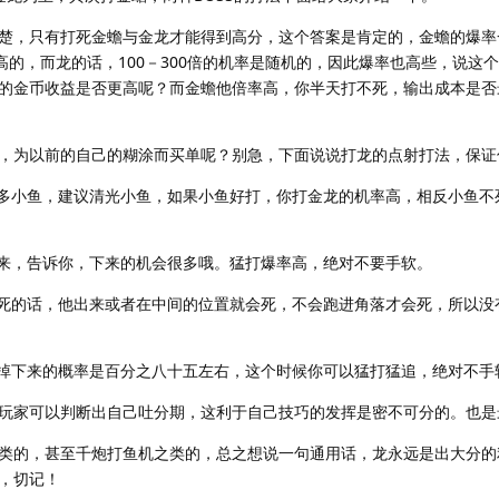
楚，只有打死金蟾与金龙才能得到高分，这个答案是肯定的，金蟾的爆率
高的，而龙的话，100－300倍的机率是随机的，因此爆率也高些，说这
的金币收益是否更高呢？而金蟾他倍率高，你半天打不死，输出成本是否
，为以前的自己的糊涂而买单呢？别急，下面说说打龙的点射打法，保证
很多小鱼，建议清光小鱼，如果小鱼好打，你打金龙的机率高，相反小鱼不
里来，告诉你，下来的机会很多哦。猛打爆率高，绝对不要手软。
要死的话，他出来或者在中间的位置就会死，不会跑进角落才会死，所以没
上掉下来的概率是百分之八十五左右，这个时候你可以猛打猛追，绝对不手
话，玩家可以判断出自己吐分期，这利于自己技巧的发挥是密不可分的。也
类的，甚至千炮打鱼机之类的，总之想说一句通用话，龙永远是出大分的
，切记！