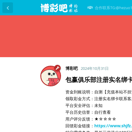
合作联系TG:@hezuo1
博彩吧
2024年10月31日
包赢俱乐部注册实名绑
资金到账说明：自测【充值本站不担
领取彩金方式：注册实名绑卡联系客
平台安全评估：未知
平台历史信誉：自行查看
用户评分反馈：★☆☆☆☆
回馈彩金链接：
https://www.shjfz