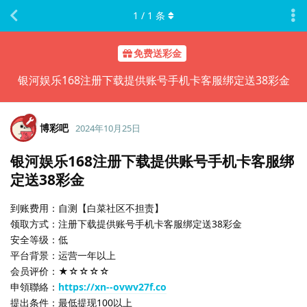
1
/
1
条
免费送彩金
银河娱乐168注册下载提供账号手机卡客服绑定送38彩金
博彩吧
2024年10月25日
银河娱乐168注册下载提供账号手机卡客服绑
定送38彩金
到账费用：自测【白菜社区不担责】
领取方式：注册下载提供账号手机卡客服绑定送38彩金
安全等级：低
平台背景：运营一年以上
会员评价：★☆☆☆☆
申領聯絡：
https://xn--ovwv27f.co
提出条件：最低提现100以上