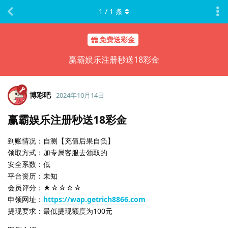
1
/
1
条
免费送彩金
赢霸娱乐注册秒送18彩金
博彩吧
2024年10月14日
赢霸娱乐注册秒送18彩金
到账情况：自测【充值后果自负】
领取方式：加专属客服去领取的
安全系数：低
平台资历：未知
会员评分：★☆☆☆☆
申领网址：
https://wap.getrich8866.com
提现要求：最低提现额度为100元