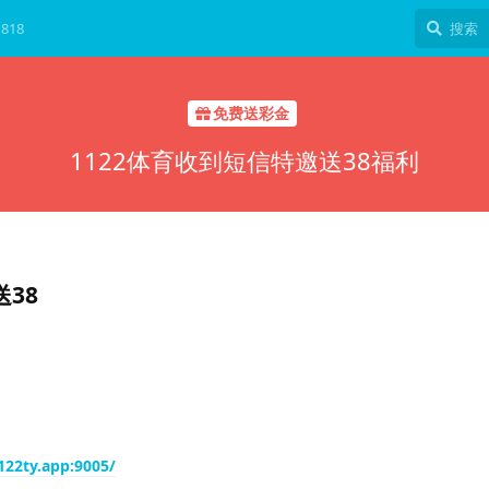
818
免费送彩金
1122体育收到短信特邀送38福利
送38
122ty.app:9005/