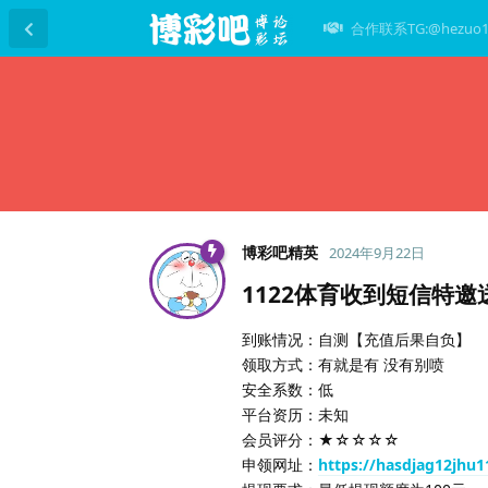
合作联系TG:@hezuo1
博彩吧精英
2024年9月22日
1122体育收到短信特邀
到账情况：自测【充值后果自负】
领取方式：有就是有 没有别喷
安全系数：低
平台资历：未知
会员评分：★☆☆☆☆
申领网址：
https://hasdjag12jhu1