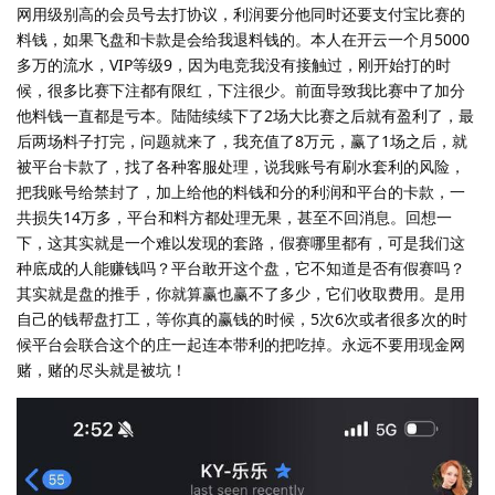
网用级别高的会员号去打协议，利润要分他同时还要支付宝比赛的
料钱，如果飞盘和卡款是会给我退料钱的。本人在开云一个月5000
多万的流水，VIP等级9，因为电竞我没有接触过，刚开始打的时
候，很多比赛下注都有限红，下注很少。前面导致我比赛中了加分
他料钱一直都是亏本。陆陆续续下了2场大比赛之后就有盈利了，最
后两场料子打完，问题就来了，我充值了8万元，赢了1场之后，就
被平台卡款了，找了各种客服处理，说我账号有刷水套利的风险，
把我账号给禁封了，加上给他的料钱和分的利润和平台的卡款，一
共损失14万多，平台和料方都处理无果，甚至不回消息。回想一
下，这其实就是一个难以发现的套路，假赛哪里都有，可是我们这
种底成的人能赚钱吗？平台敢开这个盘，它不知道是否有假赛吗？
其实就是盘的推手，你就算赢也赢不了多少，它们收取费用。是用
自己的钱帮盘打工，等你真的赢钱的时候，5次6次或者很多次的时
候平台会联合这个的庄一起连本带利的把吃掉。永远不要用现金网
赌，赌的尽头就是被坑！