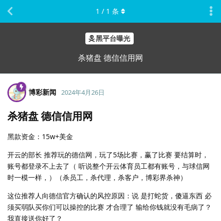
1
/
1
条
黑平台曝光
杀猪盘 德信信用网
博彩新闻
2024年4月26日
杀猪盘 德信信用网
黑款资金：15w+美金
开云的部长 推荐玩的德信网，玩了5场比赛，赢了比赛 要结算时，
账号都登录不上去了（ 听说整个开云体育员工都有账号，与球信网
时一模一样，）（杀员工，杀代理，杀客户，博彩界杀神）
这位推荐人向德信官方确认的风控原因：说 是打蛇货，傻逼东西 必
须买弱队买你们可以操控的比赛 才合理了 输给你钱就没有毛病了？
我直接送你好了？