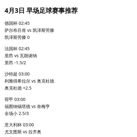
4月3日 早场足球赛事推荐
德国杯 02:45
萨尔布吕肯 vs 凯泽斯劳滕
凯泽斯劳滕 0
法国杯 02:45
里昂 vs 瓦朗谢纳
里昂 -1.5/2
沙特超 03:00
利雅得希拉尔 vs 奥克杜德
奥克杜德 +2.5
荷甲 03:00
福图纳锡塔德 vs 奈梅亨
全场小 2.5/3
意大利杯 03:00
尤文图斯 vs 拉齐奥