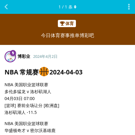
1
/
1
条
体育
今日体育赛事推单博彩吧
博彩业
2024年4月2日
NBA 常规赛
2024-04-03
NBA 美国职业篮球联赛
多伦多猛龙 v 洛杉矶湖人
04月03日 07:00
[篮球] 赛前全场让分 [欧洲盘]
洛杉矶湖人 -11.5
NBA 美国职业篮球联赛
华盛顿奇才 v 密尔沃基雄鹿