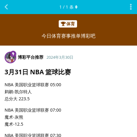
1
/
1
条
体育
今日体育赛事推单博彩吧
博彩平台推荐
2024年3月30日
3月31日 NBA 篮球比赛
NBA 美国职业篮球联赛 05:00
鹈鹕-凯尔特人
总分大 223.5
NBA 美国职业篮球联赛 07:00
魔术-灰熊
魔术-12.5
NBA 美国职业篮球联赛 07:30