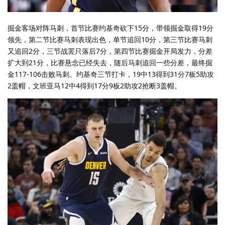
掘金客场对阵马刺，首节比赛约基奇砍下15分，带领掘金取得19分
领先，第二节比赛马刺表现出色，单节追回10分，第三节比赛马刺
又追回2分，三节战罢只落后7分，第四节比赛掘金开局发力，分差
扩大到21分，比赛悬念已经失去，随后马刺追回一些分差，最终掘
金117-106击败马刺。约基奇三节打卡，19中13得到31分7板5助攻
2盖帽，文班亚马12中4得到17分9板2助攻2抢断3盖帽。