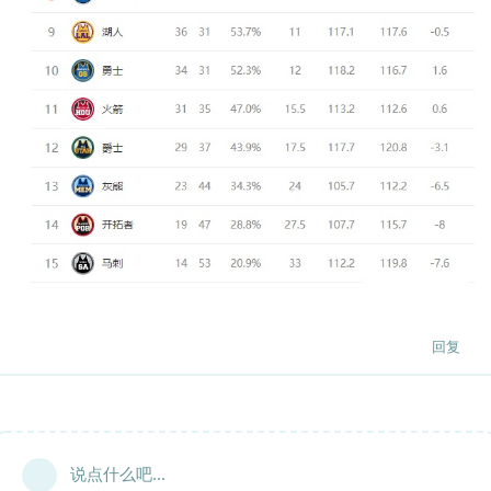
回复
说点什么吧...