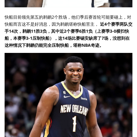
快船目前领先第五的鹈鹕2个胜场，他们季后赛首轮可能要碰上，对
快船而言这不是好消息，因为鹈鹕堪称快船苦主，
近4个赛季两队交
手14次，鹈鹕11胜3负，其中近2个赛季6胜1负（上赛季3-0横扫快
船，本赛季3-1压制快船），这14场比赛锡安缺席了7场，没想到在
这种情况下鹈鹕仍能完全压制快船，堪称NBA奇迹。