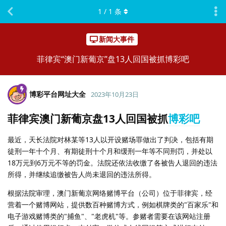
1
/
1
条
新闻大事件
菲律宾“澳门新葡京”盘13人回国被抓博彩吧
博彩平台网址大全
2023年10月23日
菲律宾澳门新葡京盘13人回国被抓
博彩吧
最近，天长法院对林某等13人以开设赌场罪做出了判决，包括有期
徒刑一年十个月、有期徒刑十个月和缓刑一年等不同刑罚，并处以
18万元到6万元不等的罚金。法院还依法收缴了各被告人退回的违法
所得，并继续追缴被告人尚未退回的违法所得。
根据法院审理，澳门新葡京网络赌博平台（公司）位于菲律宾，经
营着一个赌博网站，提供数百种赌博方式，例如棋牌类的"百家乐"和
电子游戏赌博类的"捕鱼"、"老虎机"等。参赌者需要在该网站注册