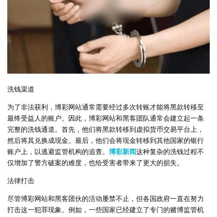
洗钱渠道
为了非法获利，博彩网站通常需要经过多次转账才能将黑款转移至
最终受益人的账户。因此，博彩网站和黑客团队通常会建立起一条
完整的洗钱通道。首先，他们将黑款转移到虚拟货币交易平台上，
然后将其兑换成现金。最后，他们会将现金转移到其他国家的银行
账户上，以逃避监管机构的追查。
博彩新闻
这种复杂的洗钱过程不
仅增加了警方破案的难度，也给受害者带来了更大的损失。
法律打击
尽管博彩网站和黑客团伙的活动屡禁不止，但各国政府一直在努力
打击这一犯罪现象。例如，一些国家已经建立了专门的赌博监管机