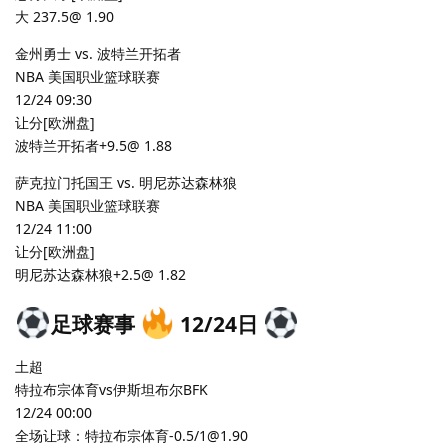
大 237.5@ 1.90
金州勇士 vs. 波特兰开拓者
NBA 美国职业篮球联赛
12/24 09:30
让分[欧洲盘]
波特兰开拓者+9.5@ 1.88
萨克拉门托国王 vs. 明尼苏达森林狼
NBA 美国职业篮球联赛
12/24 11:00
让分[欧洲盘]
明尼苏达森林狼+2.5@ 1.82
足球赛事
12/24日
土超
特拉布宗体育vs伊斯坦布尔BFK
12/24 00:00
全场让球：特拉布宗体育-0.5/1@1.90