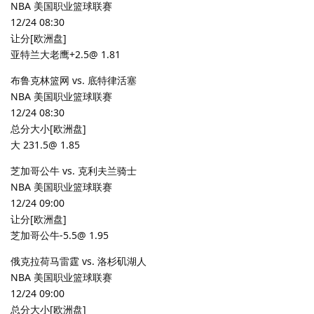
NBA 美国职业篮球联赛
12/24 08:30
让分[欧洲盘]
亚特兰大老鹰+2.5@ 1.81
布鲁克林篮网 vs. 底特律活塞
NBA 美国职业篮球联赛
12/24 08:30
总分大小[欧洲盘]
大 231.5@ 1.85
芝加哥公牛 vs. 克利夫兰骑士
NBA 美国职业篮球联赛
12/24 09:00
让分[欧洲盘]
芝加哥公牛-5.5@ 1.95
俄克拉荷马雷霆 vs. 洛杉矶湖人
NBA 美国职业篮球联赛
12/24 09:00
总分大小[欧洲盘]