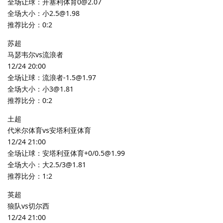
全场让球：开塞利体育0@2.07
全场大小：小2.5@1.98
推荐比分：0:2
苏超
马瑟韦尔vs流浪者
12/24 20:00
全场让球：流浪者-1.5@1.97
全场大小：小3@1.81
推荐比分：0:2
土超
代米尔体育vs安塔利亚体育
12/24 21:00
全场让球：安塔利亚体育+0/0.5@1.99
全场大小：大2.5/3@1.81
推荐比分：1:2
英超
狼队vs切尔西
12/24 21:00