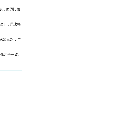
板，而恩比德
篮下，恩比德
第6次三双，与
中锋之争完败。
回复