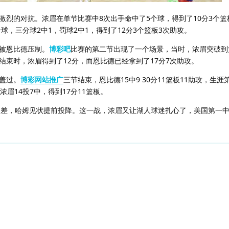
激烈的对抗。浓眉在单节比赛中8次出手命中了5个球，得到了10分3个篮
球，三分球2中1，罚球2中1，得到了12分3个篮板3次助攻。
被恩比德压制。
博彩吧
比赛的第二节出现了一个场景，当时，浓眉突破到
结束时，浓眉得到了12分，而恩比德已经拿到了17分7次助攻。
盖过。
博彩网站推广
三节结束，恩比德15中9 30分11篮板11助攻，生涯
眉14投7中，得到17分11篮板。
开了分差，哈姆见状提前投降。这一战，浓眉又让湖人球迷扎心了，美国第一