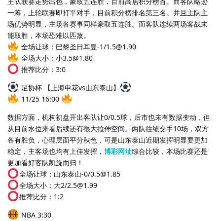
主队联赛走势出色，豪取五连胜，目前高居积分榜首。而客队略逊
一筹，上轮联赛即打平对手，目前积分榜排名第三名。并且主队主
场优势明显，主场各赛事同样豪取五连胜。而客队连续两场客战未
能取胜，本场恐难以匹敌。
全场让球：巴黎圣日耳曼-1/1.5@1.90
全场大小：小3.5@1.80
推荐比分：3:0
足协杯 【上海申花vs山东泰山】
11/25 16:00
数据方面，机构初盘开出客队让0/0.5球，后市也未有数据变动，但
从目前水位来看后续还有很大拉伸空间。两队往绩交手10场，双方
各有胜负，心理层面平分秋色，可是山东泰山近期发挥明显要更加
稳定，主客场也均有上佳发挥，
博彩网址
综合比较，本场比赛还是
更加看好客队凯旋而归！
全场让球：山东泰山-0/0.5@1.85
全场大小：大2/2.5@1.99
推荐比分：1:2
NBA 3:30