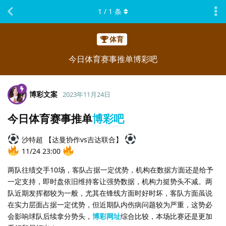
1
/
1
条
体育
今日体育赛事推单博彩吧
博彩文案
2023年11月24日
今日体育赛事推单
博彩吧
沙特超 【达曼协作vs吉达联合】
11/24 23:00
两队往绩交手10场，客队占据一定优势，机构在数据方面还是给予
一定支持，即时盘依旧维持客让强势数据，机构力挺势头不减。两
队近期发挥都较为一般，尤其在锋线方面时好时坏，客队方面虽说
在实力层面占据一定优势，但近期队内伤病问题较为严重，这势必
会影响球队后续拿分势头，
博彩网址
综合比较，本场比赛还是更加