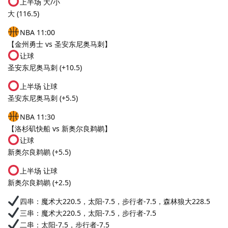
上半场 大/小
大 (116.5)
NBA 11:00
【金州勇士 vs 圣安东尼奥马刺】
让球
圣安东尼奥马刺 (+10.5)
上半场 让球
圣安东尼奥马刺 (+5.5)
NBA 11:30
【洛杉矶快船 vs 新奥尔良鹈鹕】
让球
新奥尔良鹈鹕 (+5.5)
上半场 让球
新奥尔良鹈鹕 (+2.5)
四串：魔术大220.5，太阳-7.5，步行者-7.5，森林狼大228.5
三串：魔术大220.5，太阳-7.5，步行者-7.5
二串：太阳-7.5，步行者-7.5