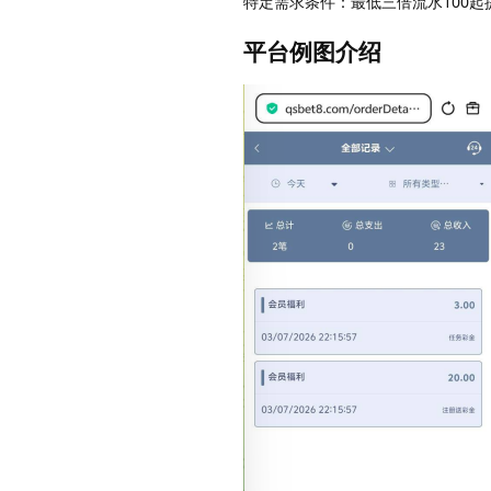
特定需求条件：最低三倍流水100起
平台例图介绍