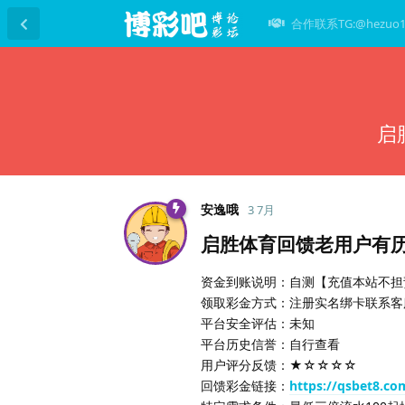
合作联系TG:@hezuo1
启
安逸哦
3 7月
启胜体育回馈老用户有历
资金到账说明：自测【充值本站不担
领取彩金方式：注册实名绑卡联系客
平台安全评估：未知
平台历史信誉：自行查看
用户评分反馈：★☆☆☆☆
回馈彩金链接：
https://qsbet8.co