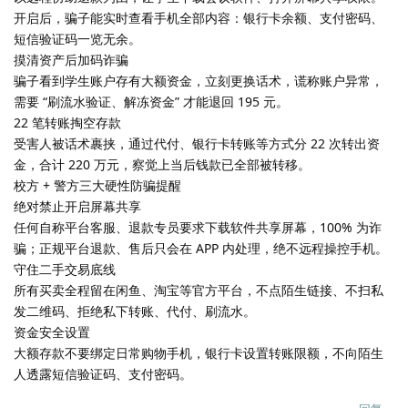
开启后，骗子能实时查看手机全部内容：银行卡余额、支付密码、
短信验证码一览无余。
摸清资产后加码诈骗
骗子看到学生账户存有大额资金，立刻更换话术，谎称账户异常，
需要 “刷流水验证、解冻资金” 才能退回 195 元。
22 笔转账掏空存款
受害人被话术裹挟，通过代付、银行卡转账等方式分 22 次转出资
金，合计 220 万元，察觉上当后钱款已全部被转移。
校方 + 警方三大硬性防骗提醒
绝对禁止开启屏幕共享
任何自称平台客服、退款专员要求下载软件共享屏幕，100% 为诈
骗；正规平台退款、售后只会在 APP 内处理，绝不远程操控手机。
守住二手交易底线
所有买卖全程留在闲鱼、淘宝等官方平台，不点陌生链接、不扫私
发二维码、拒绝私下转账、代付、刷流水。
资金安全设置
大额存款不要绑定日常购物手机，银行卡设置转账限额，不向陌生
人透露短信验证码、支付密码。