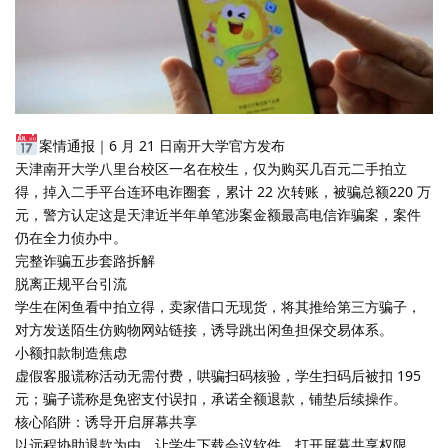
案情通报｜6 月 21 日南开大学官方发布
天津南开大学八里台校区一名在校生，仅为购买几百元二手拍立
得，掉入二手平台连环电诈圈套，累计 22 次转账，被骗总额220 万
元，警方认定这是天津近半年单笔涉案金额最高电信诈骗案，案件
仍在全力侦办中。
完整诈骗五步套路拆解
脱离正规平台引流
学生在闲鱼看中拍立得，卖家借口无现货，将其推给第三方骗子，
对方发送陌生仿购物网站链接，诱导跳出闲鱼担保交易体系。
小额扣款制造焦虑
虚假客服谎称活动无需付费，哄骗扫码核验，学生扫码后被扣 195
元；骗子谎称是免密支付误扣，承诺全额退款，铺垫后续操作。
核心陷阱：诱导开启屏幕共享
以远程协助退款为由，让学生下载会议软件、打开屏幕共享权限。