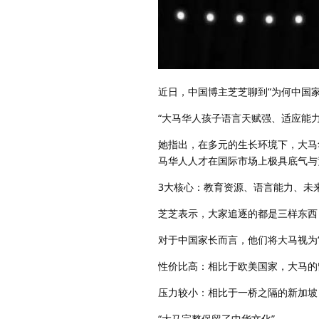
近日，中国博主芝芝聊到“为何中国
“大马华人孩子语言天赋强、适应能力
她指出，在多元的生长环境下，大马
马华人人才在国际市场上极具底气与
3大核心：教育资源、语言能力、未
芝芝表示，大家追逐的都是三样东西
对于中国家长而言，他们将大马视为
性价比高：相比于欧美国家，大马的
压力较小：相比于一桥之隔的新加坡
“大马完整保留了中华文化”