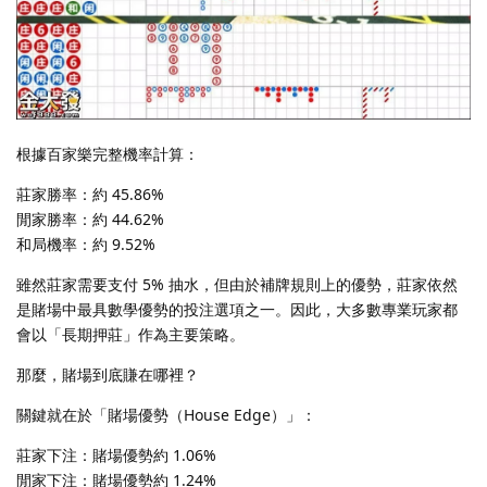
根據百家樂完整機率計算：
莊家勝率：約 45.86%
閒家勝率：約 44.62%
和局機率：約 9.52%
雖然莊家需要支付 5% 抽水，但由於補牌規則上的優勢，莊家依然
是賭場中最具數學優勢的投注選項之一。因此，大多數專業玩家都
會以「長期押莊」作為主要策略。
那麼，賭場到底賺在哪裡？
關鍵就在於「賭場優勢（House Edge）」：
莊家下注：賭場優勢約 1.06%
閒家下注：賭場優勢約 1.24%