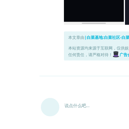
本文章由
|白菜基地:白菜社区-白
本站资源均来源于互联网，仅供娱
任何责任，请严格对待！
广告
说点什么吧...