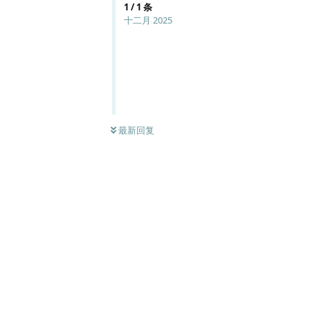
1
/
1
条
十二月 2025
最新回复