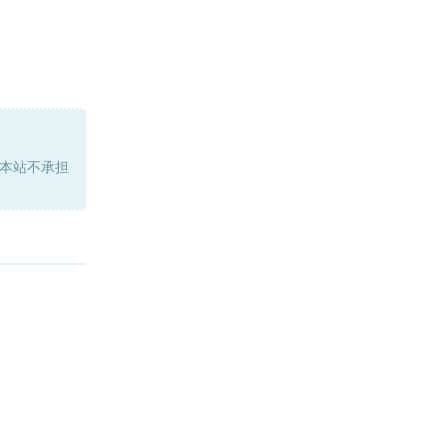
本站不承担
回复