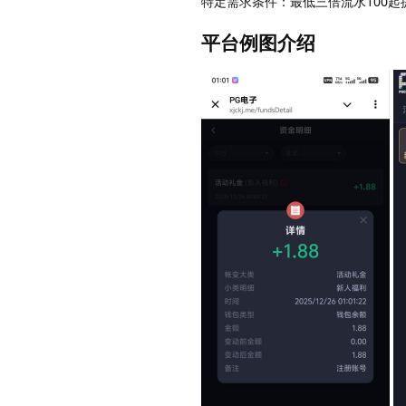
特定需求条件：最低三倍流水100起
平台例图介绍