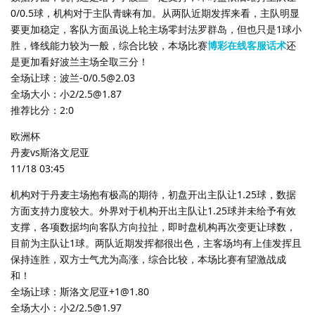
0/0.5球，机构对于主队青睐有加。从两队近期发挥来看，主队明显
要更加稳定，客队方面虽说上轮主场零封法罗群岛，但也只是1球小
胜，锋线能力较为一般，综合比较，本场比赛
博彩在线客服话术
还
是更加看好波兰主场全取三分！
全场让球：波兰-0/0.5@2.03
全场大小：小2/2.5@1.87
推荐比分：2:0
欧洲杯
丹麦vs斯洛文尼亚
11/18 03:45
机构对于丹麦主场抱有极高的期待，初盘开出主队让1.25球，数据
方面支持力度较大。外界对于机构开出主队让1.25球并未给予有效
支撑，各项数据均向客队方向拉扯，即时盘机构再次变更让球数，
目前为主队让1球。两队近期发挥都很出色，主客场均有上佳发挥且
保持连胜，双方士气尤为高涨，综合比较，本场比赛有望激战成
和！
全场让球：斯洛文尼亚+1@1.80
全场大小：小2/2.5@1.97