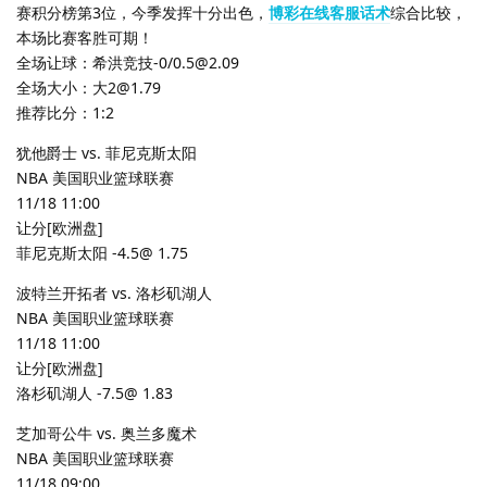
赛积分榜第3位，今季发挥十分出色，
博彩在线客服话术
综合比较，
本场比赛客胜可期！
全场让球：希洪竞技-0/0.5@2.09
全场大小：大2@1.79
推荐比分：1:2
犹他爵士 vs. 菲尼克斯太阳
NBA 美国职业篮球联赛
11/18 11:00
让分[欧洲盘]
菲尼克斯太阳 -4.5@ 1.75
波特兰开拓者 vs. 洛杉矶湖人
NBA 美国职业篮球联赛
11/18 11:00
让分[欧洲盘]
洛杉矶湖人 -7.5@ 1.83
芝加哥公牛 vs. 奥兰多魔术
NBA 美国职业篮球联赛
11/18 09:00