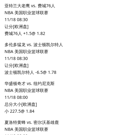
亚特兰大老鹰 vs. 费城76人
NBA 美国职业篮球联赛
11/18 08:30
让分[欧洲盘]
费城76人 +1.5@ 1.82
多伦多猛龙 vs. 波士顿凯尔特人
NBA 美国职业篮球联赛
11/18 08:30
让分[欧洲盘]
波士顿凯尔特人 -6.5@ 1.78
华盛顿奇才 vs. 纽约尼克斯
NBA 美国职业篮球联赛
11/18 08:00
总分大小[欧洲盘]
小 227.5@ 1.84
夏洛特黄蜂 vs. 密尔沃基雄鹿
NBA 美国职业篮球联赛