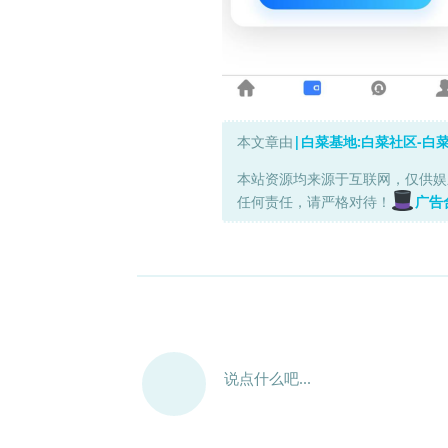
本文章由
|白菜基地:白菜社区-白
本站资源均来源于互联网，仅供娱
任何责任，请严格对待！
广告
说点什么吧...