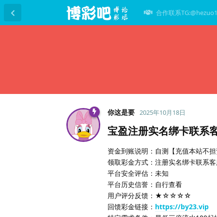
合作联系TG:@hezuo1
你这是要
2025年10月18日
宝盈注册实名绑卡联系客
资金到账说明：自测【充值本站不担
领取彩金方式：注册实名绑卡联系客
平台安全评估：未知
平台历史信誉：自行查看
用户评分反馈：★☆☆☆☆
回馈彩金链接：
https://by23.vip