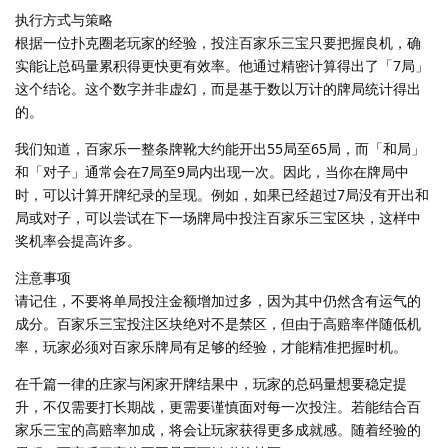
执行方式与策略
根据一位扑克圈老玩家的经验，投注百家乐三宝只要把握良机，确
实能让总码量累积得更快更有效率。他通过精密计算得出了「7局」
这个结论。这个数字并非虚幻，而是基于数以万计的牌局统计得出
的。
我们知道，百家乐一整条牌靴大约能开出55局至65局，而「和局」
和「对子」通常会在7局至9局内出现一次。因此，当你在牌局中
时，可以计算开牌纪录的呈现。例如，如果已经超过7局没有开出和
局或对子，可以尝试在下一场牌局中投注百家乐三宝区块，这样中
奖机率会提高许多。
注意事项
请记住，不要将单局投注金额增加过多，因为其中仍然含有运气的
成分。百家乐三宝投注区块绝对不是禁区，但由于高赔率伴随低机
率，玩家必须对百家乐牌局有足够的经验，才能精准把握时机。
在千篇一律的庄家与闲家开牌结果中，玩家的总码量想要稳定提
升，不仅需要打长期战，更需要谨慎面对每一次投注。若能结合百
家乐三宝的高赔率加成，将会让玩家获得更多成就感。随着经验的