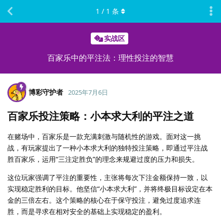
1
/
1
条
实战区
百家乐中的平注法：理性投注的智慧
博彩守护者
2025年7月6日
百家乐投注策略：小本求大利的平注之道
在赌场中，百家乐是一款充满刺激与随机性的游戏。面对这一挑
战，有玩家提出了一种小本求大利的独特投注策略，即通过平注战
胜百家乐，运用“三注定胜负”的理念来规避过度的压力和损失。
这位玩家强调了平注的重要性，主张将每次下注金额保持一致，以
实现稳定胜利的目标。他坚信“小本求大利”，并将终极目标设定在本
金的三倍左右。这个策略的核心在于保守投注，避免过度追求连
胜，而是寻求在相对安全的基础上实现稳定的盈利。