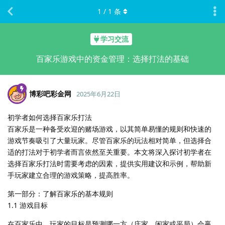
1
/
1
条
学习交流
百家乐游戏中的资金管理：选择打法的基础
博彩吧彩金网
2025年6月22日
初学者如何选择百家乐打法
百家乐是一种备受欢迎的赌场游戏，以其简单易懂的规则和快速的
游戏节奏吸引了大量玩家。尽管百家乐的玩法相对简单，但选择合
适的打法对于初学者而言依然至关重要。本文将深入探讨初学者在
选择百家乐打法时需要考虑的因素，提供实用建议和示例，帮助新
手玩家建立合理的游戏策略，提高胜率。
第一部分：了解百家乐的基本规则
1.1 游戏目标
在百家乐中，玩家的目标是预测哪一方（庄家、闲家或平局）会赢