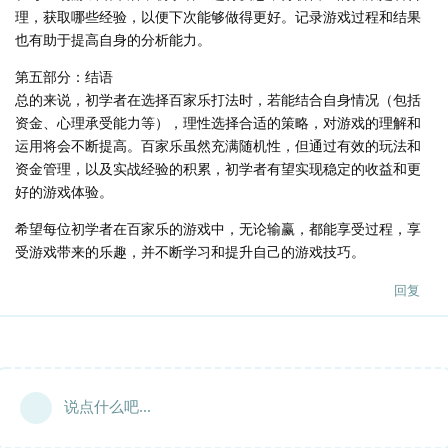
理，获取哪些经验，以便下次能够做得更好。记录游戏过程和结果
也有助于提高自身的分析能力。
第五部分：结语
总的来说，初学者在选择百家乐打法时，若能结合自身情况（包括
资金、心理承受能力等），理性选择合适的策略，对游戏的理解和
运用将会不断提高。百家乐虽然充满随机性，但通过有效的玩法和
资金管理，以及实战经验的积累，初学者有望实现稳定的收益和更
好的游戏体验。
希望每位初学者在百家乐的游戏中，无论输赢，都能享受过程，享
受游戏带来的乐趣，并不断学习和提升自己的游戏技巧。
回复
说点什么吧...