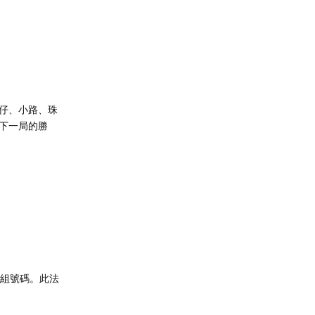
仔、小路、珠
下一局的勝
兩組號碼。此法