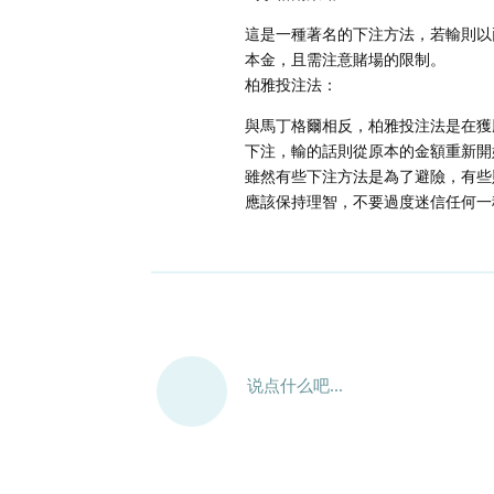
這是一種著名的下注方法，若輸則以兩
本金，且需注意賭場的限制。
柏雅投注法：
與馬丁格爾相反，柏雅投注法是在獲
下注，輸的話則從原本的金額重新開
雖然有些下注方法是為了避險，有些
應該保持理智，不要過度迷信任何一
说点什么吧...