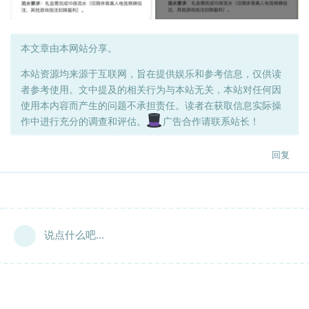
本文章由本网站分享。
本站资源均来源于互联网，旨在提供娱乐和参考信息，仅供读
者参考使用。文中提及的相关行为与本站无关，本站对任何因
使用本内容而产生的问题不承担责任。读者在获取信息实际操
作中进行充分的调查和评估。
广告合作请联系站长！
回复
说点什么吧...